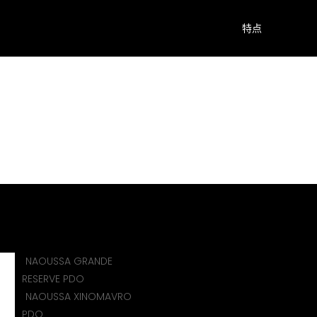
特点
介
cy
NAOUSSA GRANDE
RESERVE PDO
NAOUSSA XINOMAVRO
PDO