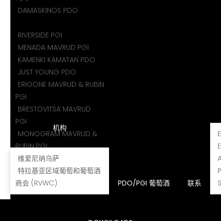
DAMASKINOS PDO
RIVERSIDE PGI
MENADA MAVRUD PGI
KAMENKI KAMATAN PDO
JUST YOUNG PDO
ERIGONE MAVRUD & RUBIN
PGI
BRESTOVITSA MAVRUD
PGI
机构
MONOGRAM MAVRUD &
RUBIN PGI
ILAYA MAVRUD RESERVE
维爱尼纳乌萨
PGI
特拉基亚区域葡萄和葡萄酒
商会 (RVWC)
MAXIMINUS THRAX PGI
PDO/PGI 葡萄酒
联系