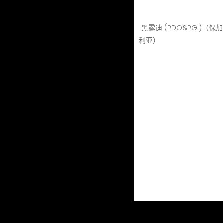
黑露迪 (PDO&PGI)（保加
利亚）