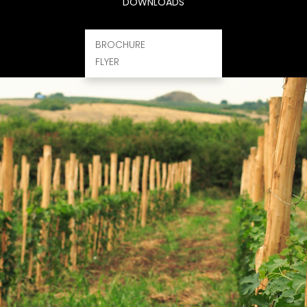
DOWNLOADS
BROCHURE
FLYER