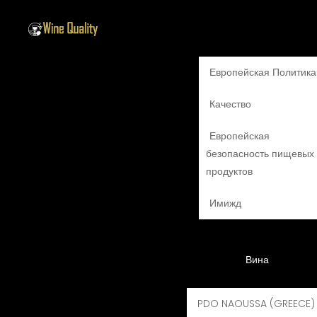
Европейская Политика
Качество
Европейская
безопасность пищевых
О 
продуктов
ГЛАВНАЯ
Имижд
Cookies P
Вина
PDO NAOUSSA (GREECE)