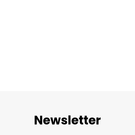
recent years by the following factors: a decreasing EU wine
production, a decrease in EU wine consumption and
increased wine exports to third countries considerably
exceeding the increase in wine imports
Newsletter