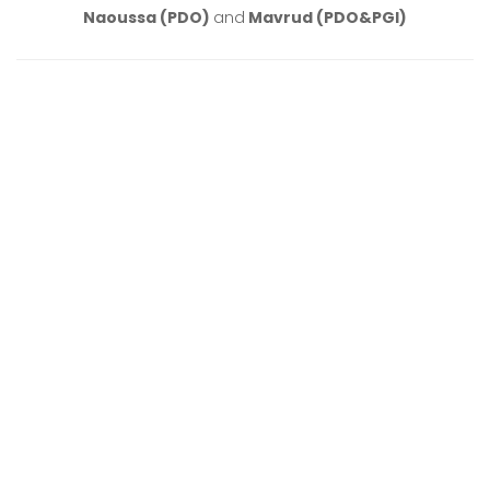
Naoussa (PDO)
and
Mavrud (PDO&PGI)
PDO/PGI Wines
The EU wine market situation can be characterized in