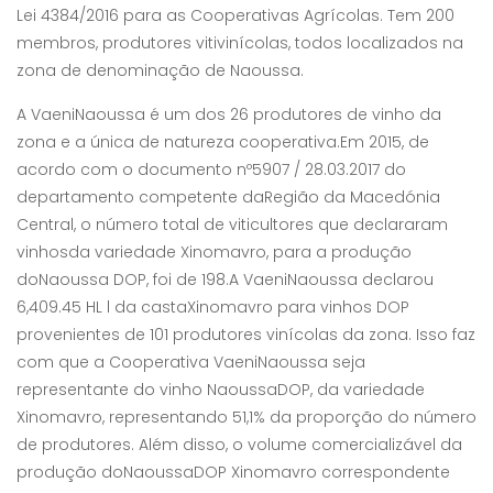
Lei 4384/2016 para as Cooperativas Agrícolas. Tem 200
membros, produtores vitivinícolas, todos localizados na
zona de denominação de Naoussa.
A VaeniNaoussa é um dos 26 produtores de vinho da
zona e a única de natureza cooperativa.Em 2015, de
acordo com o documento nº5907 / 28.03.2017 do
departamento competente daRegião da Macedónia
Central, o número total de viticultores que declararam
vinhosda variedade Xinomavro, para a produção
doNaoussa DOP, foi de 198.A VaeniNaoussa declarou
6,409.45 HL l da castaXinomavro para vinhos DOP
provenientes de 101 produtores vinícolas da zona. Isso faz
com que a Cooperativa VaeniNaoussa seja
representante do vinho NaoussaDOP, da variedade
Xinomavro, representando 51,1% da proporção do número
de produtores. Além disso, o volume comercializável da
produção doNaoussaDOP Xinomavro correspondente