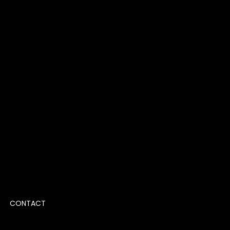
vas - o
CONTACT
clima
ide