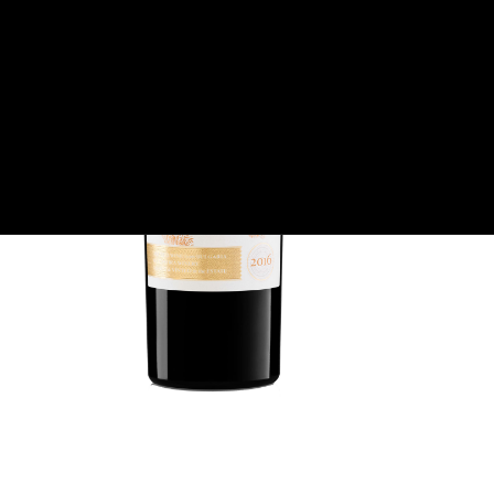
bi
lho