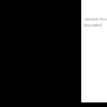
MAVRUD PDO
(BULGARIA)
RIVERSIDE PGI Thracian
RIVERSIDE - Manastira Winery
A adega e as vinhas estão localizadas numa re
Vale daTrácia. É famosa pelas suas tradições mi
As condições climáticas da região oferecem um
é continental e temperado. As vinhas estão loc