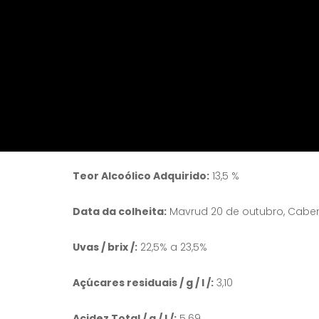
porque as vinhas se encontram localizadas nas
profunda e escura. Tem um aroma intenso de 
O sabor é bem equilibrado com notas de especi
bem integrado e frutas maduras. O vinho enve
Variedades em%:
Mavrud 60% - Cabernet - Sa
Vintage:
2016
Teor Alcoólico Adquirido:
13,5 %
Data da colheita:
Mavrud 20 de outubro, Caber
Uvas / brix /:
22,5% a 23,5%
Açúcares residuais / g / l /:
3,10
Acidez Total / g / l /:
5.69